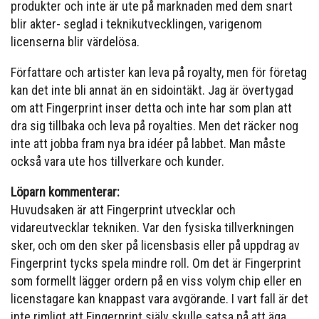
produkter och inte är ute på marknaden med dem snart
blir akter- seglad i teknikutvecklingen, varigenom
licenserna blir värdelösa.
Författare och artister kan leva på royalty, men för företag
kan det inte bli annat än en sidointäkt. Jag är övertygad
om att Fingerprint inser detta och inte har som plan att
dra sig tillbaka och leva på royalties. Men det räcker nog
inte att jobba fram nya bra idéer på labbet. Man måste
också vara ute hos tillverkare och kunder.
Löparn kommenterar:
Huvudsaken är att Fingerprint utvecklar och
vidareutvecklar tekniken. Var den fysiska tillverkningen
sker, och om den sker på licensbasis eller på uppdrag av
Fingerprint tycks spela mindre roll. Om det är Fingerprint
som formellt lägger ordern på en viss volym chip eller en
licenstagare kan knappast vara avgörande. I vart fall är det
inte rimligt att Fingerprint själv skulle satsa på att äga